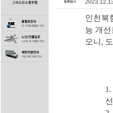
2023.12.1
인천북항
능 개선
오니
,
도
1
2