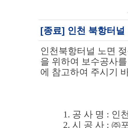
[종료] 인천 북항터널
인천북항터널 노면 젖
을 위하여 보
수공사를
에 참고하여 주시기 
1. 공 사 명
:
인천
2. 시 공 사
:
㈜