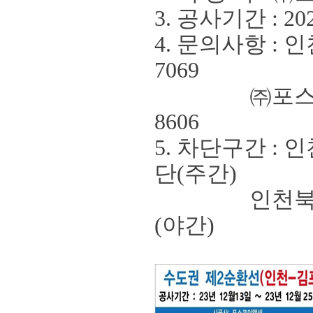
3. 공사기간
: 20
4. 문의사항
:
인
7069
㈜
포
8606
5.
차단구간
:
인
단
(
주간
)
인천북항터
(
야간
)