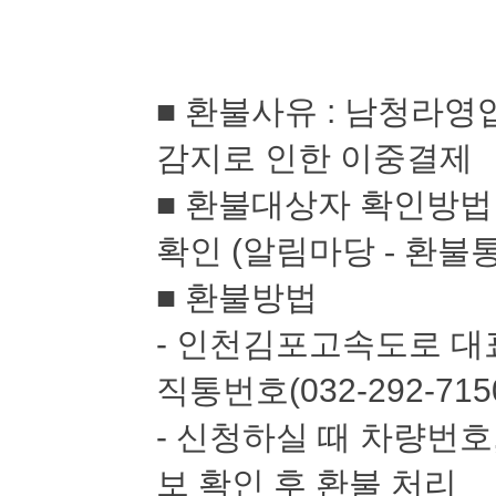
■
환불사유
:
남청라영업
감지로 인한 이중결제
■
환불대상자 확인방
확인
(
알림마당 -
환불
■
환불방법
-
인천김포고속도로 대
직통번호
(032-292-715
-
신청하실 때 차량번호
보 확인 후 환불 처리