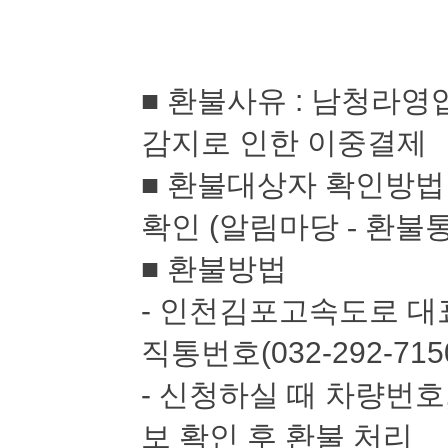
■
환불사유
:
남청라영업
감지로 인한 이중결제
■
환불대상자 확인방
확인
(
알림마당 -
환불
■
환불방법
-
인천김포고속도로 대
직통번호
(032-292-715
-
신청하실 때 차량번호
보 확인 후 환불 처리