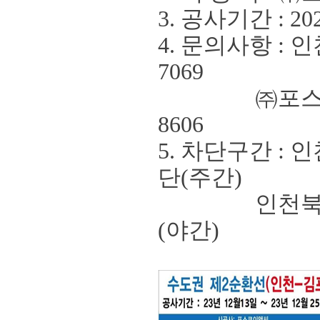
3. 공사기간
: 20
4. 문의사항
:
인
7069
㈜
포
8606
5.
차단구간
:
인
단
(
주간
)
인천북항터
(
야간
)