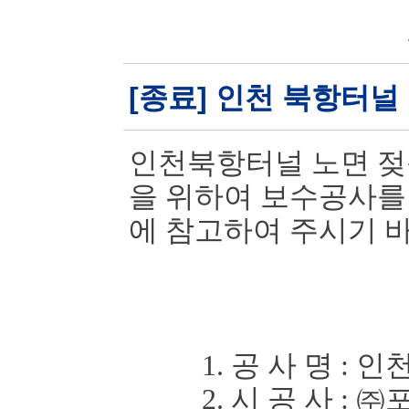
[종료] 인천 북항터널
인천북항터널 노면 젖
을 위하여 보
수공사를
에 참고하여 주시기 
1. 공 사 명
:
인천
2. 시 공 사
:
㈜