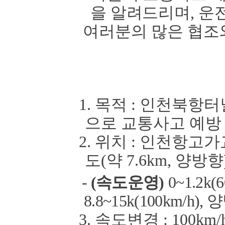
을 알려드리며
,
운
여러분의
많은 협조
1.
목적
:
인천북항터
으로 교통사고 예방
2.
위치
:
인천항고가
도
(
약
7.6km,
양방향
-
(
속도운영
)
0~1.2k(6
8.8~15k(100km/h),
양
3.
속도변경
: 10
0km/