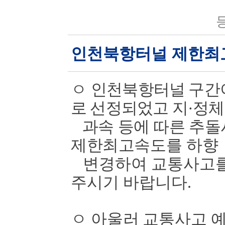
등
인천북항터널 제한최
ㅇ
인천북항터널 구간
로 선정되었고 지
·
정체
과속 등에 따른 추돌
제한최고속도를
하향
변경하여 교통사고를
주시기 바랍니다
.
ㅇ
아울러 교통사고 