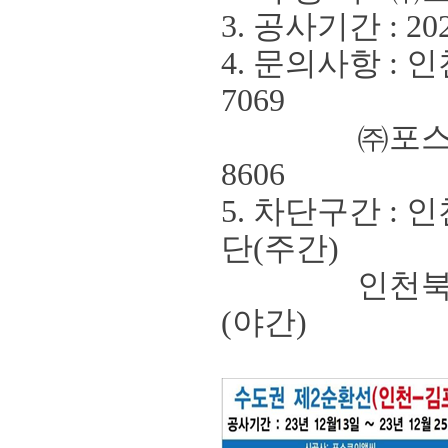
3. 공사기간
: 20
4. 문의사항
:
인
7069
㈜
포
8606
5.
차단구간
:
인
단
(
주간
)
인천북항터
(
야간
)