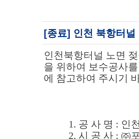
[종료] 인천 북항터널
인천북항터널 노면 젖
을 위하여 보
수공사를
에 참고하여 주시기 
1. 공 사 명
:
인천
2. 시 공 사
:
㈜