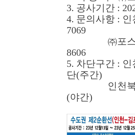
3. 공사기간
: 20
4. 문의사항
:
인
7069
㈜
포
8606
5.
차단구간
:
인
단
(
주간
)
인천북항터
(
야간
)