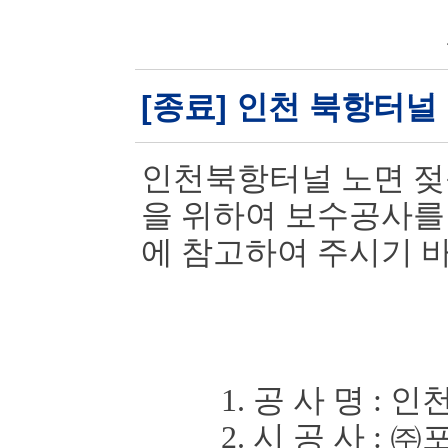
[종료] 인천 북항터널
인천북항터널 노면 젖
을 위하여 보
수공사를
에 참고하여 주시기 
1. 공 사 명
:
인천
2. 시 공 사
:
㈜