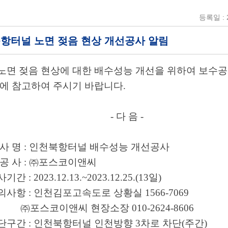
등록일 : 2
 북항터널 노면 젖음 현상 개선공사 알림
노면 젖음 현상에 대한 배수성능 개선을 위하여 보
수공
에 참고하여 주시기 바랍니다
.
- 다 음
-
공 사 명
:
인천북항터널 배수성능 개선공사
시 공 사
:
㈜
포스코이앤씨
공사기간
: 2023.12.13.~2023.12.25.(13
일
)
문의사항
:
인천김포고속도로 상황실
1566-7069
㈜
포스코이앤씨 현장소장
010-2624-8606
단구간
:
인천북항터널 인천방향
3
차로 차단
(
주간
)