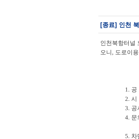
[종료] 인천
인천북항터널 
오니
,
도로이용
1. 
2. 
3. 
4. 
5.
차