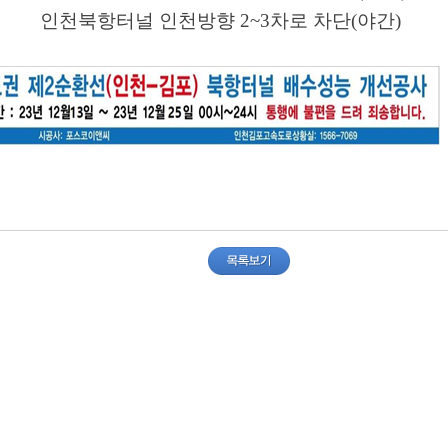
천북항터널 인천방향
2~3
차로 차단
(
야간
)