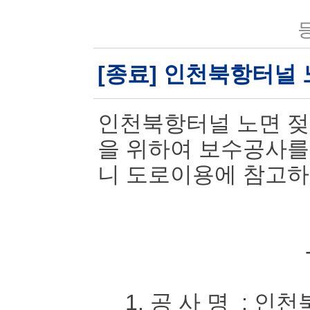
등
[종료] 인천북항터널
인천북항터널 노면 젖
을 위하여 보수공사를
니 도로이용에 참고하
1. 공 사 명 : 