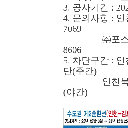
3. 공사기간
: 20
4. 문의사항
:
인
7069
㈜
포
8606
5.
차단구간
:
인
단
(
주간
)
인천북항터
(
야간
)