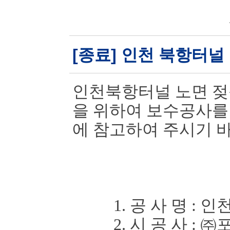
[종료] 인천 북항터널
인천북항터널 노면 젖
을 위하여 보
수공사를
에 참고하여 주시기 
1. 공 사 명
:
인천
2. 시 공 사
:
㈜