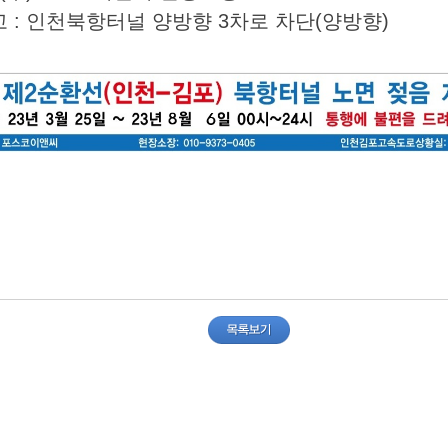
고 : 인천북항터널 양방향 3차로 차단(양방향)