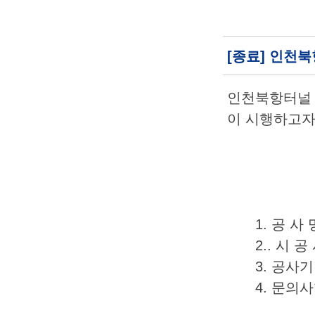
[종료] 인천
인천북항터널 
이 시행하고자
1. 공 
2.. 시 
3. 공사기간
4. 문의사
(주)포스