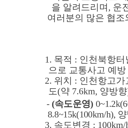
을 알려드리며
,
운
여러분의
많은 협조
1.
목적
:
인천북항터
으로 교통사고 예방
2.
위치
:
인천항고가
도
(
약
7.6km,
양방향
-
(
속도운영
)
0~1.2k(6
8.8~15k(100km/h),
양
3.
속도변경
: 10
0km/