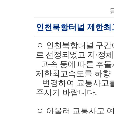
등
인천북항터널 제한최
ㅇ
인천북항터널 구간
로 선정되었고 지
·
정체
과속 등에 따른 추돌
제한최고속도를
하향
변경하여 교통사고를
주시기 바랍니다
.
ㅇ
아울러 교통사고 