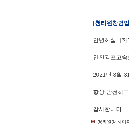
[청라원창영업
안녕하십니까
인천김포고속도
2021년 3월
항상 안전하고
감사합니다.
청라원창 하이패