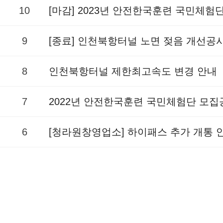
10
[마감] 2023년 안전한국훈련 국민체험
9
[종료] 인천북항터널 노면 젖음 개선공
8
인천북항터널 제한최고속도 변경 안내
7
2022년 안전한국훈련 국민체험단 모집
6
[청라원창영업소] 하이패스 추가 개통 