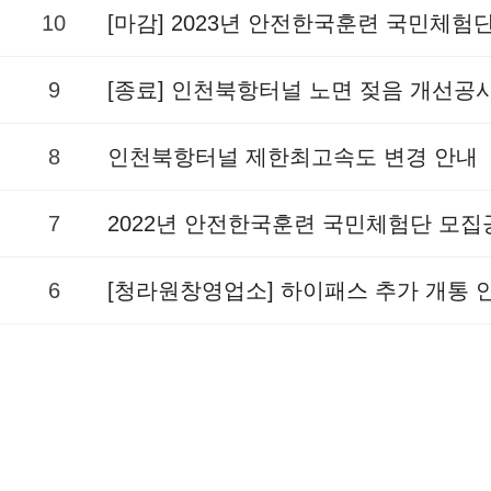
10
[마감] 2023년 안전한국훈련 국민체험
9
[종료] 인천북항터널 노면 젖음 개선공
8
인천북항터널 제한최고속도 변경 안내
7
2022년 안전한국훈련 국민체험단 모집
6
[청라원창영업소] 하이패스 추가 개통 