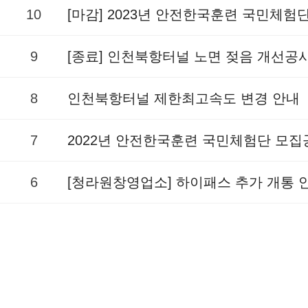
10
[마감] 2023년 안전한국훈련 국민체험
9
[종료] 인천북항터널 노면 젖음 개선공
8
인천북항터널 제한최고속도 변경 안내
7
2022년 안전한국훈련 국민체험단 모집
6
[청라원창영업소] 하이패스 추가 개통 