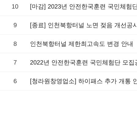
10
[마감] 2023년 안전한국훈련 국민체험
9
[종료] 인천북항터널 노면 젖음 개선공
8
인천북항터널 제한최고속도 변경 안내
7
2022년 안전한국훈련 국민체험단 모집
6
[청라원창영업소] 하이패스 추가 개통 