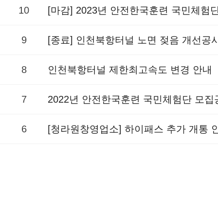
10
[마감] 2023년 안전한국훈련 국민체험
9
[종료] 인천북항터널 노면 젖음 개선공
8
인천북항터널 제한최고속도 변경 안내
7
2022년 안전한국훈련 국민체험단 모집
6
[청라원창영업소] 하이패스 추가 개통 