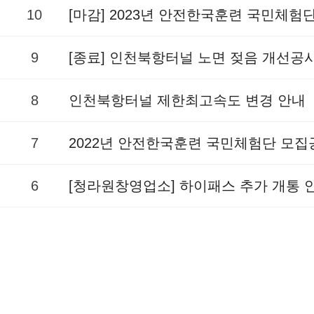
10
[마감] 2023년 안전한국훈련 국민체험
9
[종료] 인천북항터널 노면 젖음 개선공
8
인천북항터널 제한최고속도 변경 안내
7
2022년 안전한국훈련 국민체험단 모집
6
[청라원창영업소] 하이패스 추가 개통 