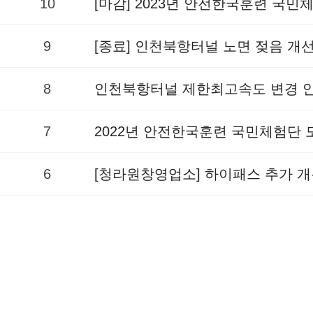
10
[마감] 2023년 안전한국훈련 국
9
[종료] 인천북항터널 노면 젖음 개
8
인천북항터널 제한최고속도 변경 
7
2022년 안전한국훈련 국민체험단
6
[청라원창영업소] 하이패스 추가 개