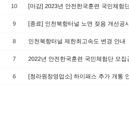
10
[마감] 2023년 안전한국훈련 국민체험
9
[종료] 인천북항터널 노면 젖음 개선공
8
인천북항터널 제한최고속도 변경 안내
7
2022년 안전한국훈련 국민체험단 모집
6
[청라원창영업소] 하이패스 추가 개통 