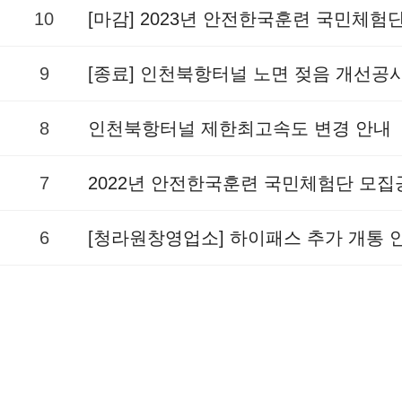
10
[마감] 2023년 안전한국훈련 국민체험
9
[종료] 인천북항터널 노면 젖음 개선공
8
인천북항터널 제한최고속도 변경 안내
7
2022년 안전한국훈련 국민체험단 모집
6
[청라원창영업소] 하이패스 추가 개통 