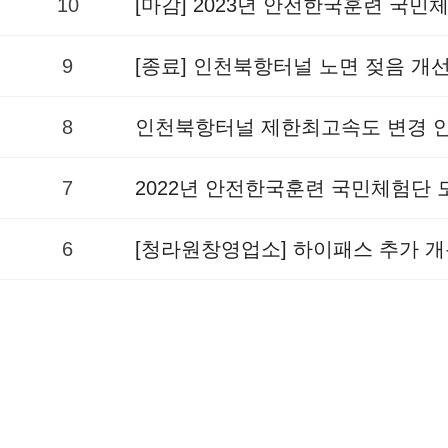
10
[마감] 2023년 안전한국훈련 국
9
[종료] 인천북항터널 노면 젖음 개
8
인천북항터널 제한최고속도 변경 
7
2022년 안전한국훈련 국민체험단
6
[청라원창영업소] 하이패스 추가 개