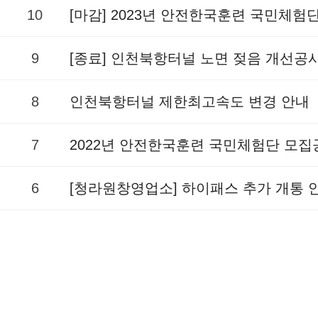
10
[마감] 2023년 안전한국훈련 국민체험
9
[종료] 인천북항터널 노면 젖음 개선공
8
인천북항터널 제한최고속도 변경 안내
7
2022년 안전한국훈련 국민체험단 모집
6
[청라원창영업소] 하이패스 추가 개통 