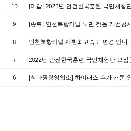
10
[마감] 2023년 안전한국훈련 국민체험
9
[종료] 인천북항터널 노면 젖음 개선공
8
인천북항터널 제한최고속도 변경 안내
7
2022년 안전한국훈련 국민체험단 모집
6
[청라원창영업소] 하이패스 추가 개통 