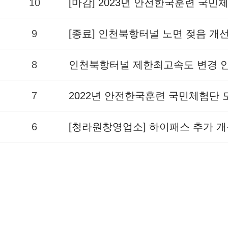
10
[마감] 2023년 안전한국훈련 국
9
[종료] 인천북항터널 노면 젖음 개
8
인천북항터널 제한최고속도 변경 
7
2022년 안전한국훈련 국민체험단
6
[청라원창영업소] 하이패스 추가 개