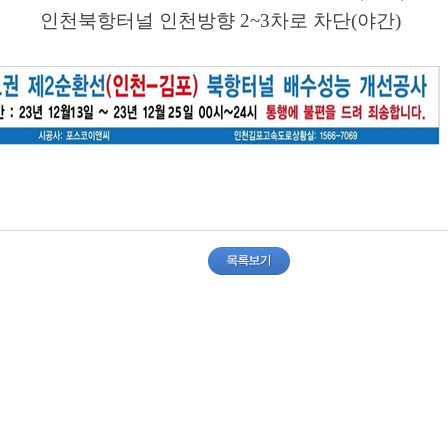
천북항터널 인천방향
2~3
차로 차단
(
야간
)