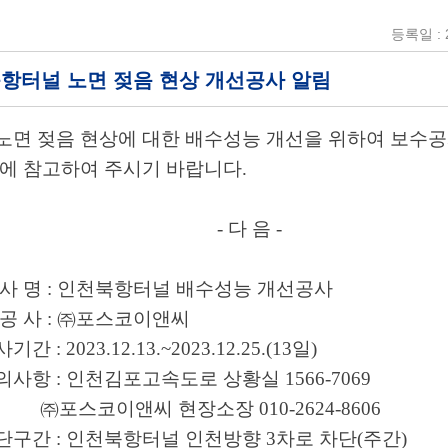
등록일 : 2
 북항터널 노면 젖음 현상 개선공사 알림
노면 젖음 현상에 대한 배수성능 개선을 위하여 보
수공
에 참고하여 주시기 바랍니다
.
- 다 음
-
공 사 명
:
인천북항터널 배수성능 개선공사
시 공 사
:
㈜
포스코이앤씨
공사기간
: 2023.12.13.~2023.12.25.(13
일
)
문의사항
:
인천김포고속도로 상황실
1566-7069
㈜
포스코이앤씨 현장소장
010-2624-8606
단구간
:
인천북항터널 인천방향
3
차로 차단
(
주간
)