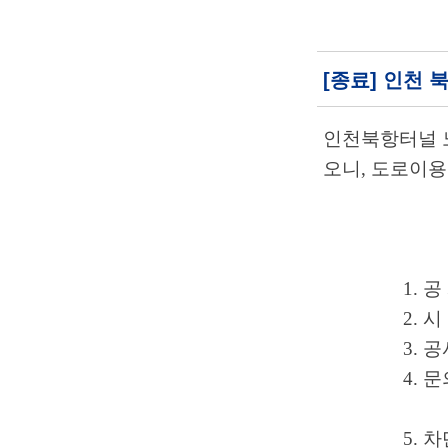
[종료] 인천
인천북항터널 
오니
,
도로이용
1. 
2. 
3. 
4. 
5.
차