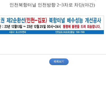
천북항터널 인천방향
2~3
차로 차단
(
야간
)