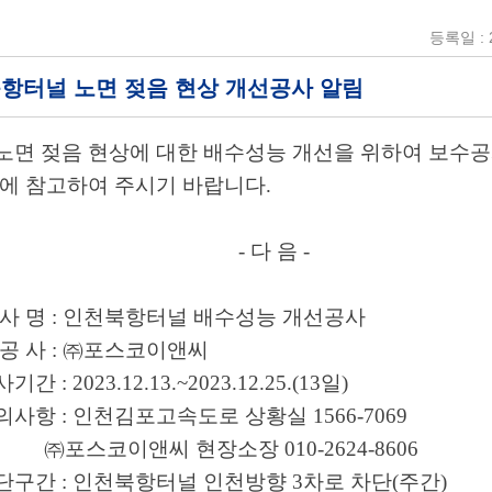
등록일 : 2
 북항터널 노면 젖음 현상 개선공사 알림
노면 젖음 현상에 대한 배수성능 개선을 위하여 보
수공
에 참고하여 주시기 바랍니다
.
- 다 음
-
공 사 명
:
인천북항터널 배수성능 개선공사
시 공 사
:
㈜
포스코이앤씨
공사기간
: 2023.12.13.~2023.12.25.(13
일
)
문의사항
:
인천김포고속도로 상황실
1566-7069
㈜
포스코이앤씨 현장소장
010-2624-8606
단구간
:
인천북항터널 인천방향
3
차로 차단
(
주간
)