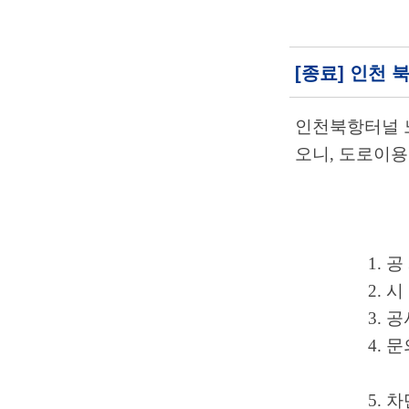
[종료] 인천
인천북항터널 
오니
,
도로이용
1. 
2. 
3. 
4. 
5.
차