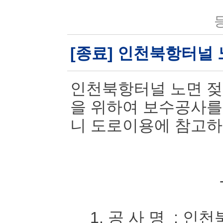
등
[종료] 인천북항터널
인천북항터널 노면 젖
을 위하여 보수공사를
니 도로이용에 참고하
1. 공 사 명 : 