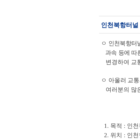
인천북항터널 
ㅇ
인천북항터널
과속 등에 따
변경하여 교통
ㅇ
아울러 교통
여러분의
많
1.
목적
:
인천
2.
위치
:
인천