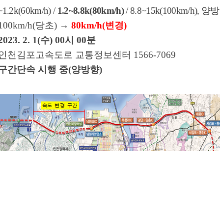
~1.2k(60km/h) /
1.2~8.8k(80km/h)
/ 8.8~15k(100km/h),
양방
 10
0km/h(
당초
)
→
80km/h(
변경
)
2023. 2. 1(
수
) 00
시
00
분
인천김포고속도로 교통정보센터
1566-7069
구간단속 시행 중
(
양방향
)