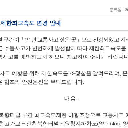
등록일 : 20
제한최고속도 변경 안내
 구간이
「
`21
년 교통사고 잦은 곳
」
으로 선정되었고 지
·
른 추돌사고가 빈번하게 발생함에 따라 제한최고속도를
사고를 예방하고자 하오니 참고하여 주시기 바랍니
사고 예방을 위해 제한속도를 조정함을 알려드리며
,
운
은 협조와 안전운전을 부탁드립니다
.
다 음
-
북항터널 구간 최고속도제한 하향조정으로 교통사고 
항고가교
~
인천북항터널
~
원창지하차도
(
약
7.6km,