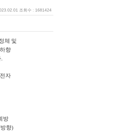
23.02.01 조회수 : 1681424
정체
및
하향
다
.
전자
예방
양방향
)