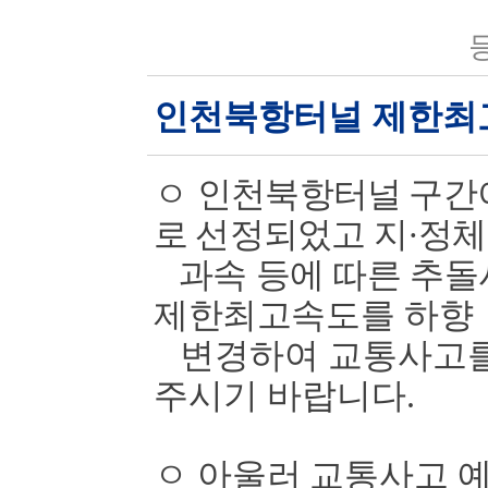
등
인천북항터널 제한최
ㅇ
인천북항터널 구간
로 선정되었고 지
·
정체
과속 등에 따른 추돌
제한최고속도를
하향
변경하여 교통사고를
주시기 바랍니다
.
ㅇ
아울러 교통사고 