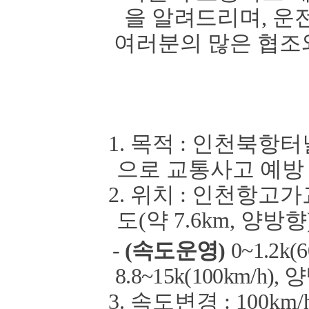
을 알려드리며
,
운
여러분의
많은 협조
1.
목적
:
인천북항터
으로 교통사고 예방
2.
위치
:
인천항고가
도
(
약
7.6km,
양방향
-
(
속도운영
)
0~1.2k(6
8.8~15k(100km/h),
양
3.
속도변경
: 10
0km/