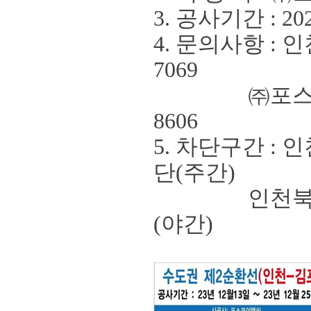
3. 공사기간
: 20
4. 문의사항
:
인
7069
㈜
포
8606
5.
차단구간
:
인
단
(
주간
)
인천북항터
(
야간
)