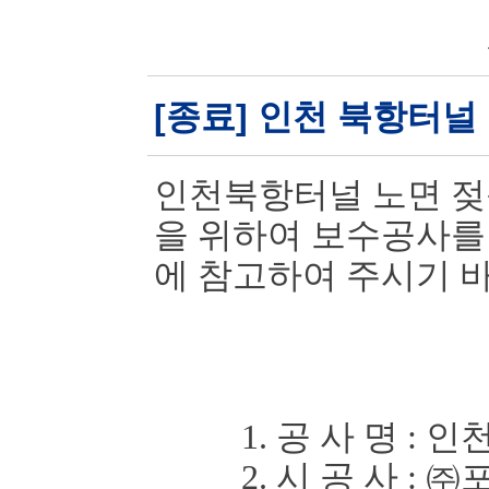
[종료] 인천 북항터널
인천북항터널 노면 젖
을 위하여 보
수공사를
에 참고하여 주시기 
1. 공 사 명
:
인천
2. 시 공 사
:
㈜