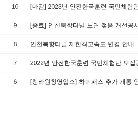
10
[마감] 2023년 안전한국훈련 국민체험
9
[종료] 인천북항터널 노면 젖음 개선공
8
인천북항터널 제한최고속도 변경 안내
7
2022년 안전한국훈련 국민체험단 모집
6
[청라원창영업소] 하이패스 추가 개통 