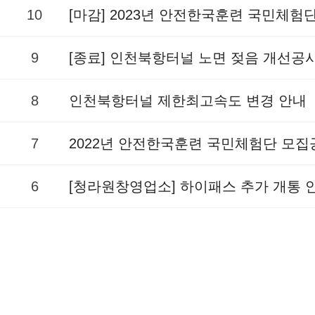
10
[마감] 2023년 안전한국훈련 국민체험
9
[종료] 인천북항터널 노면 젖음 개선공
8
인천북항터널 제한최고속도 변경 안내
7
2022년 안전한국훈련 국민체험단 모집
6
[청라원창영업소] 하이패스 추가 개통 