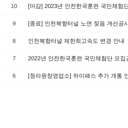
10
[마감] 2023년 안전한국훈련 국민체험
9
[종료] 인천북항터널 노면 젖음 개선공
8
인천북항터널 제한최고속도 변경 안내
7
2022년 안전한국훈련 국민체험단 모집
6
[청라원창영업소] 하이패스 추가 개통 