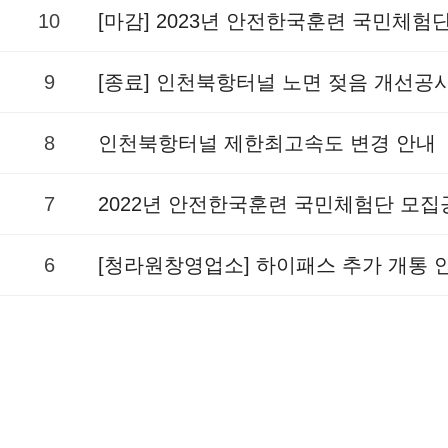
10
[마감] 2023년 안전한국훈련 국민체험
9
[종료] 인천북항터널 노면 젖음 개선공
8
인천북항터널 제한최고속도 변경 안내
7
2022년 안전한국훈련 국민체험단 모집
6
[청라원창영업소] 하이패스 추가 개통 