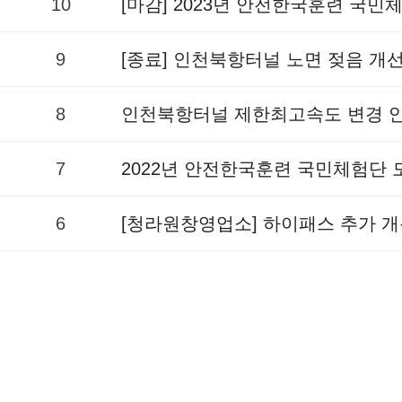
10
[마감] 2023년 안전한국훈련 국
9
[종료] 인천북항터널 노면 젖음 개
8
인천북항터널 제한최고속도 변경 
7
2022년 안전한국훈련 국민체험단
6
[청라원창영업소] 하이패스 추가 개