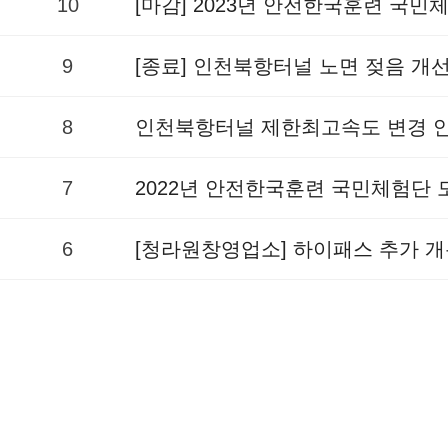
10
[마감] 2023년 안전한국훈련 국
9
[종료] 인천북항터널 노면 젖음 개
8
인천북항터널 제한최고속도 변경 
7
2022년 안전한국훈련 국민체험단
6
[청라원창영업소] 하이패스 추가 개