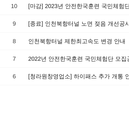
10
[마감] 2023년 안전한국훈련 국민체험
9
[종료] 인천북항터널 노면 젖음 개선공
8
인천북항터널 제한최고속도 변경 안내
7
2022년 안전한국훈련 국민체험단 모집
6
[청라원창영업소] 하이패스 추가 개통 